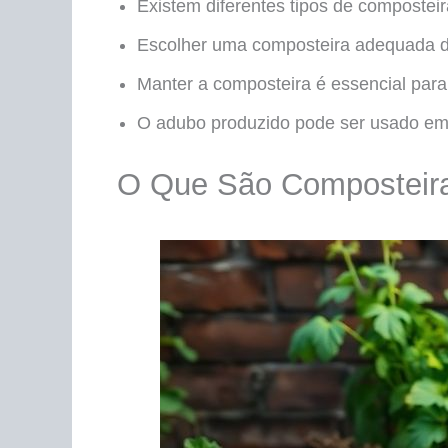
Existem diferentes tipos de composte
Escolher uma composteira adequada d
Manter a composteira é essencial para 
O adubo produzido pode ser usado em h
O Que São Composteir