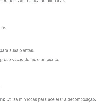
elerados com a ajuda de minhocas.
ens:
para suas plantas.
e preservação do meio ambiente.
:
em
: Utiliza minhocas para acelerar a decomposição.