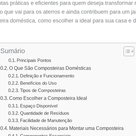
w
m
h
tas práticas e eficientes para quem deseja transformar 
xo que vai para os aterros e ainda contribuem para um j
a
a
ira doméstica, como escolher a ideal para sua casa e 
t
i
r
t
l
e
e
Sumário
r
Principais Pontos
O Que São Composteiras Domésticas
Definição e Funcionamento
Benefícios do Uso
Tipos de Composteiras
Como Escolher a Composteira Ideal
Espaço Disponível
Quantidade de Resíduos
Facilidade de Manutenção
Materiais Necessários para Montar uma Composteira