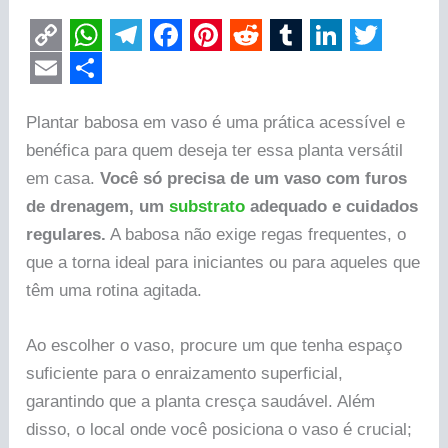
C
W
T
F
P
R
T
L
T
o
h
e
a
i
e
u
i
w
E
S
p
a
l
c
n
d
m
n
i
Plantar babosa em vaso é uma prática acessível e
m
h
benéfica para quem deseja ter essa planta versátil
y
t
e
e
t
d
b
k
t
a
a
em casa.
Você só precisa de um vaso com furos
L
s
g
b
e
i
l
e
t
i
r
de drenagem, um
substrato
adequado e cuidados
i
A
r
o
r
t
r
d
e
l
e
regulares.
A babosa não exige regas frequentes, o
n
p
a
o
e
I
r
que a torna ideal para iniciantes ou para aqueles que
k
p
m
k
s
n
têm uma rotina agitada.
t
Ao escolher o vaso, procure um que tenha espaço
suficiente para o enraizamento superficial,
garantindo que a planta cresça saudável. Além
disso, o local onde você posiciona o vaso é crucial;