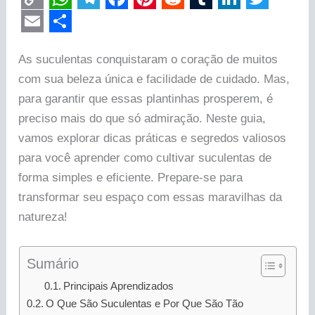
C
W
T
F
P
R
T
L
T
o
h
e
a
i
e
u
i
w
E
S
p
a
l
c
n
d
m
n
i
As suculentas conquistaram o coração de muitos
m
h
com sua beleza única e facilidade de cuidado. Mas,
y
t
e
e
t
d
b
k
t
a
a
para garantir que essas plantinhas prosperem, é
L
s
g
b
e
i
l
e
t
i
r
preciso mais do que só admiração. Neste guia,
i
A
r
o
r
t
r
d
e
l
e
vamos explorar dicas práticas e segredos valiosos
n
p
a
o
e
I
r
para você aprender como cultivar suculentas de
k
p
m
k
s
n
forma simples e eficiente. Prepare-se para
t
transformar seu espaço com essas maravilhas da
natureza!
Sumário
Principais Aprendizados
O Que São Suculentas e Por Que São Tão